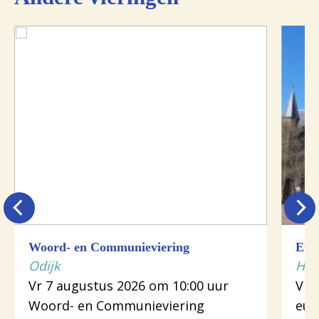
Woord- en Communieviering
Euch
Odijk
Hou
Vr 7 augustus 2026 om 10:00 uur
Vr 
Woord- en Communieviering
euc