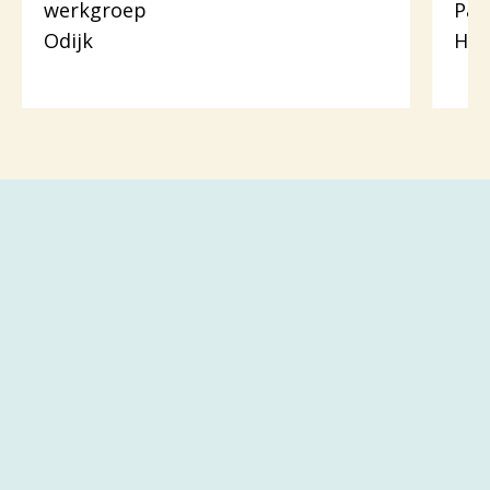
werkgroep
Pas
Odijk
Hou