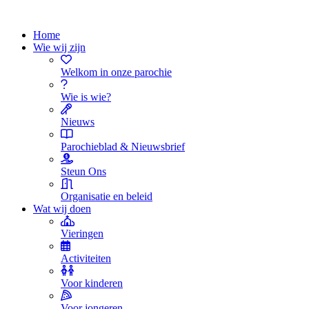
Home
Wie wij zijn
Welkom in onze parochie
Wie is wie?
Nieuws
Parochieblad & Nieuwsbrief
Steun Ons
Organisatie en beleid
Wat wij doen
Vieringen
Activiteiten
Voor kinderen
Voor jongeren