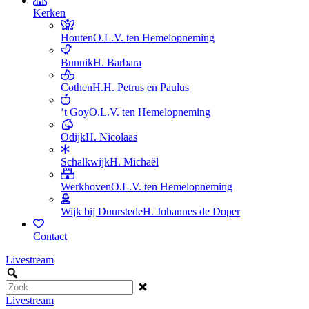
Kerken
Houten
O.L.V. ten Hemelopneming
Bunnik
H. Barbara
Cothen
H.H. Petrus en Paulus
’t Goy
O.L.V. ten Hemelopneming
Odijk
H. Nicolaas
Schalkwijk
H. Michaël
Werkhoven
O.L.V. ten Hemelopneming
Wijk bij Duurstede
H. Johannes de Doper
Contact
Livestream
Livestream