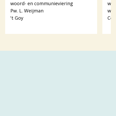
woord- en communieviering
woo
Pw. L. Weijman
wer
't Goy
Cot