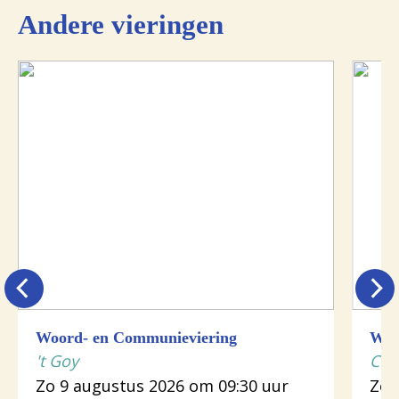
Andere vieringen
Woord- en Communieviering
Woo
't Goy
Cot
Zo 9 augustus 2026 om 09:30 uur
Zo 