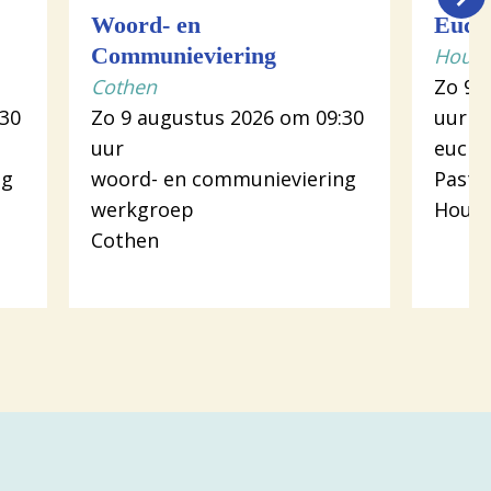
Woord- en
Eucha
Communieviering
Houte
Cothen
Zo 9 
:30
Zo 9 augustus 2026 om 09:30
uur
uur
euchar
ng
woord- en communieviering
Pasto
werkgroep
Hout
Cothen