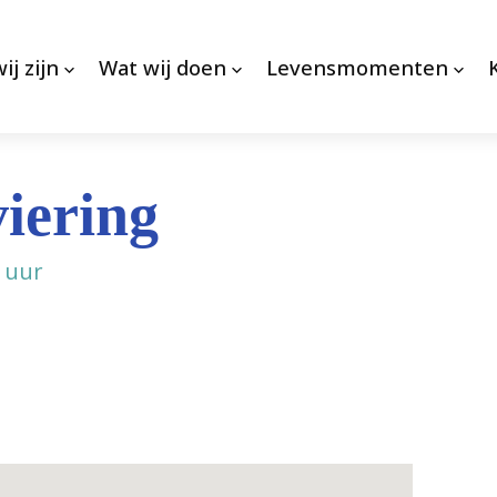
ij zijn
Wat wij doen
Levensmomenten
iering
 uur