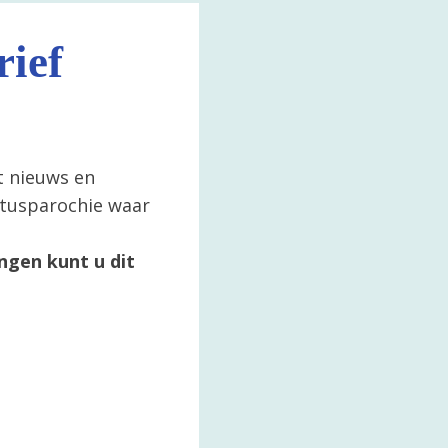
ief
t nieuws en
ertusparochie waar
ngen kunt u dit