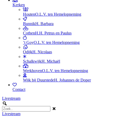
Kerken
Houten
O.L.V. ten Hemelopneming
Bunnik
H. Barbara
Cothen
H.H. Petrus en Paulus
’t Goy
O.L.V. ten Hemelopneming
Odijk
H. Nicolaas
Schalkwijk
H. Michaël
Werkhoven
O.L.V. ten Hemelopneming
Wijk bij Duurstede
H. Johannes de Doper
Contact
Livestream
Livestream