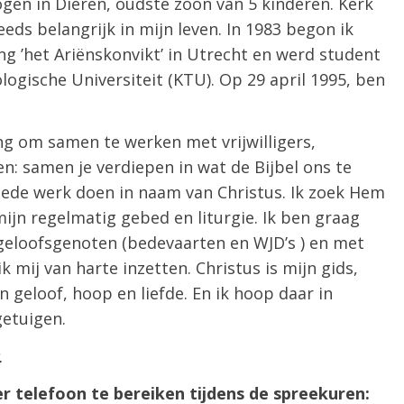
gen in Dieren, oudste zoon van 5 kinderen. Kerk
eds belangrijk in mijn leven. In 1983 begon ik
ng ’het Ariënskonvikt’ in Utrecht en werd student
logische Universiteit (KTU). Op 29 april 1995, ben
ing om samen te werken met vrijwilligers,
en: samen je verdiepen in wat de Bijbel ons te
oede werk doen in naam van Christus. Ik zoek Hem
mijn regelmatig gebed en liturgie. Ik ben graag
loofsgenoten (bedevaarten en WJD’s ) en met
k mij van harte inzetten. Christus is mijn gids,
in geloof, hoop en liefde. En ik hoop daar in
getuigen.
.
er telefoon te bereiken tijdens de spreekuren: