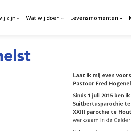
ij zijn
Wat wij doen
Levensmomenten
elst
Laat ik mij even voors
Pastoor Fred Hogenel
Sinds 1 juli 2015 ben 
Suitbertusparochie t
XXIII parochie te Hou
werkzaam in de Gelder