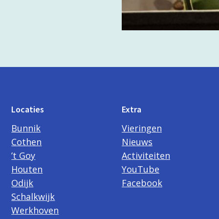
Locaties
Extra
Bunnik
Vieringen
Cothen
Nieuws
’t Goy
Activiteiten
Houten
YouTube
Odijk
Facebook
Schalkwijk
Werkhoven