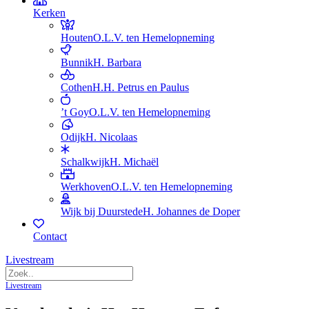
Kerken
Houten
O.L.V. ten Hemelopneming
Bunnik
H. Barbara
Cothen
H.H. Petrus en Paulus
’t Goy
O.L.V. ten Hemelopneming
Odijk
H. Nicolaas
Schalkwijk
H. Michaël
Werkhoven
O.L.V. ten Hemelopneming
Wijk bij Duurstede
H. Johannes de Doper
Contact
Livestream
Livestream