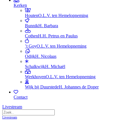
Kerken
Houten
O.L.V. ten Hemelopneming
Bunnik
H. Barbara
Cothen
H.H. Petrus en Paulus
’t Goy
O.L.V. ten Hemelopneming
Odijk
H. Nicolaas
Schalkwijk
H. Michaël
Werkhoven
O.L.V. ten Hemelopneming
Wijk bij Duurstede
H. Johannes de Doper
Contact
Livestream
Livestream