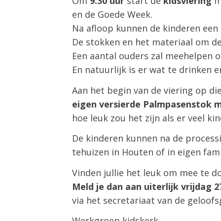
Om
9.30 uur
start de
kidsviering
me
en de Goede Week.
Na afloop kunnen de kinderen een
De stokken en het materiaal om de 
Een aantal ouders zal meehelpen o
En natuurlijk is er wat te drinken e
Aan het begin van de viering op di
eigen versierde Palmpasenstok m
hoe leuk zou het zijn als er veel k
De kinderen kunnen na de process
tehuizen in Houten of in eigen fa
Vinden jullie het leuk om mee te d
Meld je dan aan uiterlijk vrijdag 
via het secretariaat van de geloo
Werkgroep kidskerk