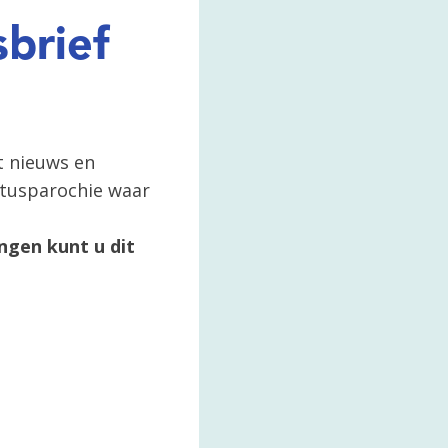
brief
t nieuws en
ertusparochie waar
ngen kunt u dit