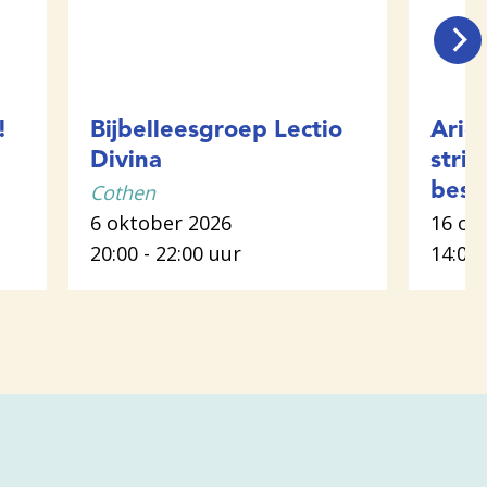
!
Bijbelleesgroep Lectio
Arië
Divina
strij
Cothen
best
6 oktober 2026
16 ok
20:00 - 22:00 uur
14:00 