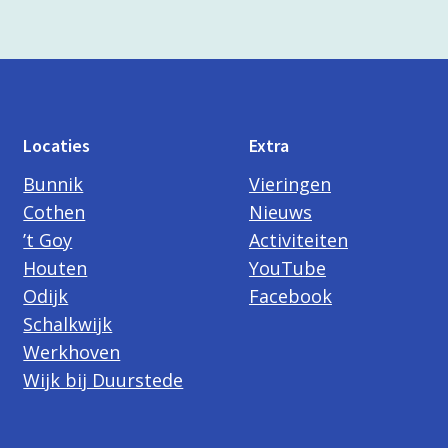
Locaties
Extra
Bunnik
Vieringen
Cothen
Nieuws
’t Goy
Activiteiten
Houten
YouTube
Odijk
Facebook
Schalkwijk
Werkhoven
Wijk bij Duurstede