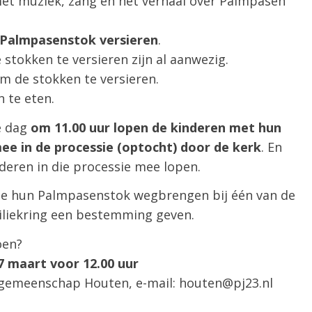
t muziek, zang en het verhaal over Palmpasen
Palmpasenstok versieren
.
stokken te versieren zijn al aanwezig.
m de stokken te versieren.
n te eten.
e dag
om 11.00 uur lopen de kinderen met hun
ee in de processie
(optocht) door de kerk
. En
inderen in die processie mee lopen.
ie hun Palmpasenstok wegbrengen bij één van de
miliekring een bestemming geven.
oen?
27 maart voor 12.00 uur
fsgemeenschap Houten, e-mail: houten@pj23.nl