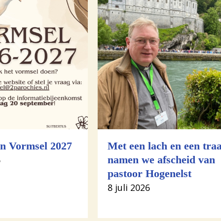
n Vormsel 2027
Met een lach en een tra
6
namen we afscheid van
pastoor Hogenelst
8 juli 2026