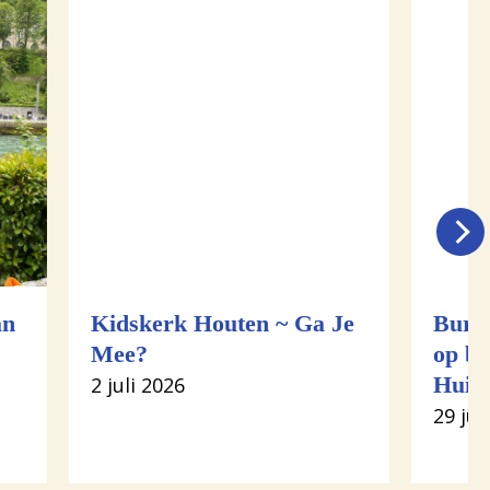
an
Kidskerk Houten ~ Ga Je
Burg
Mee?
op be
2 juli 2026
Huis
29 jun