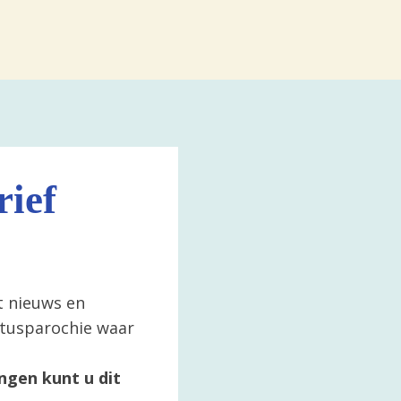
ief
t nieuws en
ertusparochie waar
ngen kunt u dit