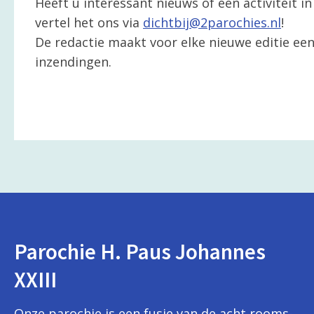
Heeft u interessant nieuws of een activiteit 
vertel het ons via
dichtbij@2parochies.nl
!
De redactie maakt voor elke nieuwe editie een 
inzendingen.
Parochie H. Paus Johannes
XXIII
Onze parochie is een fusie van de acht rooms-