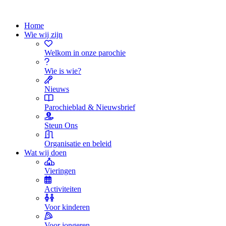
Home
Wie wij zijn
Welkom in onze parochie
Wie is wie?
Nieuws
Parochieblad & Nieuwsbrief
Steun Ons
Organisatie en beleid
Wat wij doen
Vieringen
Activiteiten
Voor kinderen
Voor jongeren