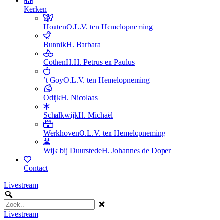
Kerken
Houten
O.L.V. ten Hemelopneming
Bunnik
H. Barbara
Cothen
H.H. Petrus en Paulus
’t Goy
O.L.V. ten Hemelopneming
Odijk
H. Nicolaas
Schalkwijk
H. Michaël
Werkhoven
O.L.V. ten Hemelopneming
Wijk bij Duurstede
H. Johannes de Doper
Contact
Livestream
Livestream