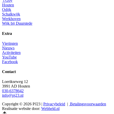
’t Goy
Houten
Odijk
Schalkwijk
Werkhoven
Wijk bij Duurstede
Extra
Vieringen
Nieuws
Activiteiten
YouTube
Facebook
Contact
Loerikseweg 12
3991 AD Houten
030-6378642
info@pj23.nl
Copyright © 2026 PJ23 |
Privacybeleid
|
Betalingsvoorwaarden
Realisatie website door:
Webheld.nl